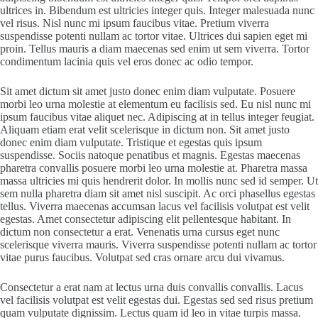
ultrices in. Bibendum est ultricies integer quis. Integer malesuada nunc
vel risus. Nisl nunc mi ipsum faucibus vitae. Pretium viverra
suspendisse potenti nullam ac tortor vitae. Ultrices dui sapien eget mi
proin. Tellus mauris a diam maecenas sed enim ut sem viverra. Tortor
condimentum lacinia quis vel eros donec ac odio tempor.
Sit amet dictum sit amet justo donec enim diam vulputate. Posuere
morbi leo urna molestie at elementum eu facilisis sed. Eu nisl nunc mi
ipsum faucibus vitae aliquet nec. Adipiscing at in tellus integer feugiat.
Aliquam etiam erat velit scelerisque in dictum non. Sit amet justo
donec enim diam vulputate. Tristique et egestas quis ipsum
suspendisse. Sociis natoque penatibus et magnis. Egestas maecenas
pharetra convallis posuere morbi leo urna molestie at. Pharetra massa
massa ultricies mi quis hendrerit dolor. In mollis nunc sed id semper. Ut
sem nulla pharetra diam sit amet nisl suscipit. Ac orci phasellus egestas
tellus. Viverra maecenas accumsan lacus vel facilisis volutpat est velit
egestas. Amet consectetur adipiscing elit pellentesque habitant. In
dictum non consectetur a erat. Venenatis urna cursus eget nunc
scelerisque viverra mauris. Viverra suspendisse potenti nullam ac tortor
vitae purus faucibus. Volutpat sed cras ornare arcu dui vivamus.
Consectetur a erat nam at lectus urna duis convallis convallis. Lacus
vel facilisis volutpat est velit egestas dui. Egestas sed sed risus pretium
quam vulputate dignissim. Lectus quam id leo in vitae turpis massa.