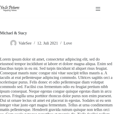
Zum
Inhalt
springen
Michael & Stacy
ValeSee
12. Juli 2021
Love
Lorem ipsum dolor sit amet, consectetur adipiscing elit, sed do
eiusmod tempor incididunt ut labore et dolore magna aliqua. Enim sed
faucibus turpis in eu mi. Sed turpis tincidunt id aliquet risus feugiat.
Consequat mauris nunc congue nisi vitae suscipit tellus mauris a. A
iaculis at erat pellentesque adipiscing commodo. Ultrices sagittis orci a
scelerisque purus. Felis donec et odio pellentesque diam volutpat
commodo sed. Facilisi cras fermentum odio eu feugiat pretium nibh
ipsum consequat. Neque egestas congue quisque egestas diam in arcu
cursus. Fringilla urna porttitor rhoncus dolor purus non enim praesent.
Dui ut ornare lectus sit amet est placerat in egestas. Sodales ut eu sem
integer vitae justo eget magna fermentum. Tellus at urna condimentum
mattis pellentesque. Hendrerit gravida rutrum quisque non tellus orci