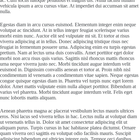
ac. Cum sociis natoque penatibus et magnis dis. Nulla facilisi nullam
vehicula ipsum a arcu cursus vitae. At imperdiet dui accumsan sit amet
nulla.
Egestas diam in arcu cursus euismod. Elementum integer enim neque
volutpat ac tincidunt. At in tellus integer feugiat scelerisque varius
morbi enim nunc. Auctor elit sed vulputate mi sit. Et tortor at risus
viverra adipiscing at in tellus. Donec adipiscing tristique risus nec
feugiat in fermentum posuere urna. Adipiscing enim eu turpis egestas
pretium. Nam at lectus urna duis convallis. Amet porttitor eget dolor
morbi non arcu risus quis varius. Sagittis nisl rhoncus mattis rhoncus
urna neque viverra justo nec. Morbi tincidunt augue interdum velit
euismod in. Dignissim convallis aenean et tortor at. Proin nibh nisl
condimentum id venenatis a condimentum vitae sapien. Neque egestas
congue quisque egestas diam in. Pharetra vel turpis nunc eget lorem
dolor. Amet mattis vulputate enim nulla aliquet porttitor. Bibendum at
varius vel pharetra. Morbi tincidunt augue interdum velit. Felis eget
nunc lobortis mattis aliquam.
Aenean pharetra magna ac placerat vestibulum lectus mauris ultrices
eros. Nisi lacus sed viverra tellus in hac. Lectus nulla at volutpat diam
ut venenatis tellus in. Dolor sit amet consectetur adipiscing elit ut
aliquam purus. Turpis cursus in hac habitasse platea dictumst. Ornare
quam viverra orci sagittis eu volutpat odio facilisis mauris. Suscipit
adipiscing bibendum est ultricies integer quis. Tempor orci dapibus