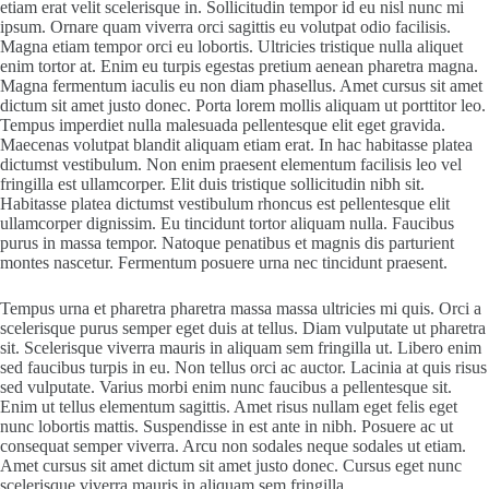
etiam erat velit scelerisque in. Sollicitudin tempor id eu nisl nunc mi
ipsum. Ornare quam viverra orci sagittis eu volutpat odio facilisis.
Magna etiam tempor orci eu lobortis. Ultricies tristique nulla aliquet
enim tortor at. Enim eu turpis egestas pretium aenean pharetra magna.
Magna fermentum iaculis eu non diam phasellus. Amet cursus sit amet
dictum sit amet justo donec. Porta lorem mollis aliquam ut porttitor leo.
Tempus imperdiet nulla malesuada pellentesque elit eget gravida.
Maecenas volutpat blandit aliquam etiam erat. In hac habitasse platea
dictumst vestibulum. Non enim praesent elementum facilisis leo vel
fringilla est ullamcorper. Elit duis tristique sollicitudin nibh sit.
Habitasse platea dictumst vestibulum rhoncus est pellentesque elit
ullamcorper dignissim. Eu tincidunt tortor aliquam nulla. Faucibus
purus in massa tempor. Natoque penatibus et magnis dis parturient
montes nascetur. Fermentum posuere urna nec tincidunt praesent.
Tempus urna et pharetra pharetra massa massa ultricies mi quis. Orci a
scelerisque purus semper eget duis at tellus. Diam vulputate ut pharetra
sit. Scelerisque viverra mauris in aliquam sem fringilla ut. Libero enim
sed faucibus turpis in eu. Non tellus orci ac auctor. Lacinia at quis risus
sed vulputate. Varius morbi enim nunc faucibus a pellentesque sit.
Enim ut tellus elementum sagittis. Amet risus nullam eget felis eget
nunc lobortis mattis. Suspendisse in est ante in nibh. Posuere ac ut
consequat semper viverra. Arcu non sodales neque sodales ut etiam.
Amet cursus sit amet dictum sit amet justo donec. Cursus eget nunc
scelerisque viverra mauris in aliquam sem fringilla.