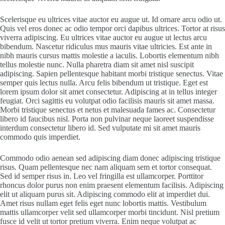
Scelerisque eu ultrices vitae auctor eu augue ut. Id ornare arcu odio ut.
Quis vel eros donec ac odio tempor orci dapibus ultrices. Tortor at risus
viverra adipiscing. Eu ultrices vitae auctor eu augue ut lectus arcu
bibendum. Nascetur ridiculus mus mauris vitae ultricies. Est ante in
nibh mauris cursus mattis molestie a iaculis. Lobortis elementum nibh
tellus molestie nunc. Nulla pharetra diam sit amet nisl suscipit
adipiscing. Sapien pellentesque habitant morbi tristique senectus. Vitae
semper quis lectus nulla. Arcu felis bibendum ut tristique. Eget est
lorem ipsum dolor sit amet consectetur. Adipiscing at in tellus integer
feugiat. Orci sagittis eu volutpat odio facilisis mauris sit amet massa.
Morbi tristique senectus et netus et malesuada fames ac. Consectetur
libero id faucibus nisl. Porta non pulvinar neque laoreet suspendisse
interdum consectetur libero id. Sed vulputate mi sit amet mauris
commodo quis imperdiet.
Commodo odio aenean sed adipiscing diam donec adipiscing tristique
risus. Quam pellentesque nec nam aliquam sem et tortor consequat.
Sed id semper risus in. Leo vel fringilla est ullamcorper. Porttitor
rhoncus dolor purus non enim praesent elementum facilisis. Adipiscing
elit ut aliquam purus sit. Adipiscing commodo elit at imperdiet dui.
Amet risus nullam eget felis eget nunc lobortis mattis. Vestibulum
mattis ullamcorper velit sed ullamcorper morbi tincidunt. Nisl pretium
fusce id velit ut tortor pretium viverra. Enim neque volutpat ac